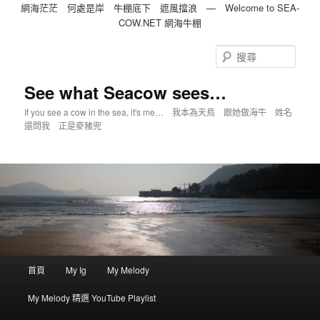
網海茫茫 何處是岸 牛棚底下 遮風擋浪 — Welcome to SEA-
COW.NET 網海牛棚
跳
跳
到
到
搜
主
第
尋
內
二
See what Seacow sees…
容
內
If you see a cow in the sea, it's me… 我本為天鳥 跟她做海牛 姓名
容
還問我 正是麥豬兜
主
首頁
My Ig
My Melody
選
單
My Melody 精選 YouTube Playlist