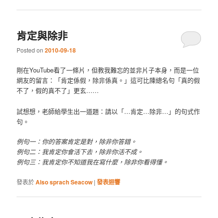
肯定與除非
Posted on
2010-09-18
剛在YouTube看了一條片，但教我難忘的並非片子本身，而是一位
網友的留言：「肯定係假，除非係真。」這可比陳總名句「真的假
不了，假的真不了」更玄……
試想想，老師給學生出一道題：請以「…肯定…除非…」的句式作
句。
例句一：你的答案肯定是對，除非你答錯。
例句二：我肯定你會活下去，除非你活不成。
例句三：我肯定你不知道我在寫什麼，除非你看得懂。
發表於
Also sprach Seacow
|
發表迴響