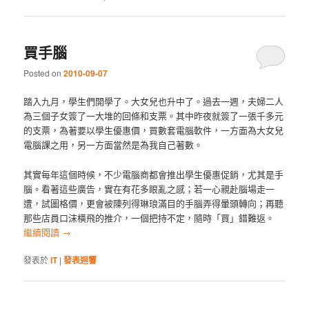
買手腦
Posted on
2010-09-07
踏入九月，學生們開學了。大女兒也升中了。過去一週，夫婦二人
為三個子女簽了一大堆的回條和支票。其中昨夜就簽了一張千多元
的支票，為著要以學生優惠價，買數套電腦軟件，一方面為大女兒
電腦課之用，另一方面當然是為我自己著數。
其實每年這個時候，不少電腦商都會推出學生優惠促銷，尤其是手
腦。看著這些廣告，實在有花多眼亂之感；若一心親赴腦場走一
遭，試圖格價，更會被陳列得琳琅滿目的手腦弄得暈頭轉向；再聽
那些店員口沫橫飛的推介，一個把持不定，隨時「買」錯難返。
繼續閱讀
→
發表於
IT
|
發表迴響