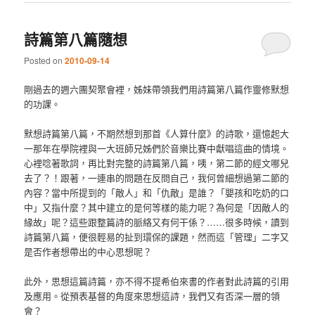
詩篇第八篇隨想
Posted on
2010-09-14
剛過去的週六團契聚會裡，姊妹帶領我們用詩篇第八篇作靈修默想
的功課。
默想詩篇第八篇，不期然想到那首《人算什麼》的詩歌，還憶起大
一那年在學院裡與一大班師兄姊們於音樂比賽中獻唱這曲的情境。
心裡唸著歌詞，再比對完整的詩篇第八篇，咦，第二節的經文哪兒
去了？！跟著，一連串的問題在反問自己，我何曾細想過第二節的
內容？當中所提到的「敵人」和「仇敵」是誰？「嬰孩和吃奶的口
中」又指什麼？其中建立的是何等樣的能力呢？為何是「因敵人的
緣故」呢？這些跟整篇詩的脈絡又有何干係？……很多時候，讀到
詩篇第八篇，便很輕易的扯到環保的課題，然而這「管理」二字又
是否作者想帶出的中心思想呢？
此外，思想這篇詩篇，亦不得不提希伯來書的作者對此詩篇的引用
及應用。從預表基督的角度來思想這詩，我們又有否深一層的領
會？