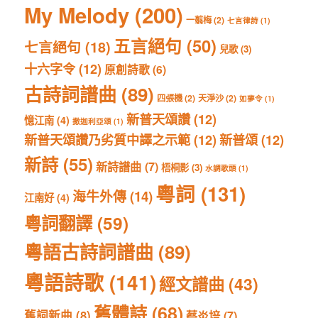
My Melody
(200)
一翦梅
(2)
七言律詩
(1)
五言絕句
(50)
七言絕句
(18)
兒歌
(3)
十六字令
(12)
原創詩歌
(6)
古詩詞譜曲
(89)
四張機
(2)
天淨沙
(2)
如夢令
(1)
新普天頌讚
(12)
憶江南
(4)
撒迦利亞頌
(1)
新普天頌讚乃劣質中譯之示範
(12)
新普頌
(12)
新詩
(55)
新詩譜曲
(7)
梧桐影
(3)
水調歌頭
(1)
粵詞
(131)
海牛外傳
(14)
江南好
(4)
粵詞翻譯
(59)
粵語古詩詞譜曲
(89)
粵語詩歌
(141)
經文譜曲
(43)
舊體詩
(68)
舊詞新曲
(8)
蔡炎培
(7)