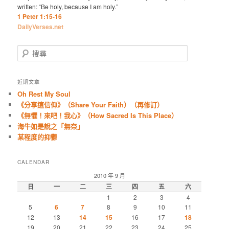
written: “Be holy, because I am holy.”
1 Peter 1:15-16
DailyVerses.net
搜
尋
近期文章
Oh Rest My Soul
《分享這信仰》（Share Your Faith）（再修訂）
《無懼！來吧！我心》（How Sacred Is This Place）
海牛如是說之「無奈」
某程度的抑鬱
CALENDAR
2010 年 9 月
日
一
二
三
四
五
六
1
2
3
4
5
6
7
8
9
10
11
12
13
14
15
16
17
18
19
20
21
22
23
24
25