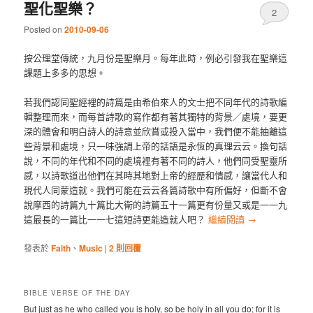
聖化聖樂？
2
Posted on
2010-09-06
按公理堂傳統，九月份是聖樂月。每年此時，例必引發我在聖樂這
課題上多多的思想。
若我們認同聖經裡的詩篇是由希伯來人的文士把不同年代的詩歌編
輯整理而來，而每首詩歌的寫作都有著其獨特的背景／處境，要更
深的體會和明白詩人的詩意並欣賞或投入當中，我們便不能抽離這
些背景和處境，只一味強調上帝的話語是永恆的真理云云。換句話
說，不同的年代和不同的處境裡有著不同的詩人，他們同受聖靈所
感，以詩歌道出他們在其時其地對上帝的經歷和情感，讓當代人和
現代人同蒙造就。我們可能在云云各篇詩歌中有所偏好，但斷不會
說摩西的詩篇九十篇比大衛的詩篇五十一篇更有份量又或是一一九
這最長的一篇比一一七這短詩更能造就人吧？
繼續閱讀
→
發表於
Faith
、
Music
|
2
則回覆
BIBLE VERSE OF THE DAY
But just as he who called you is holy, so be holy in all you do; for it is