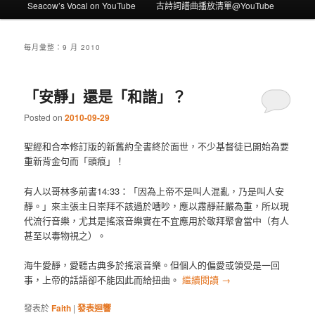
Seacow’s Vocal on YouTube
古詩詞譜曲播放清單@YouTube
每月彙整：
9 月 2010
「安靜」還是「和諧」？
Posted on
2010-09-29
聖經和合本修訂版的新舊約全書終於面世，不少基督徒已開始為要
重新背金句而「頭痕」！
有人以哥林多前書14:33：「因為上帝不是叫人混亂，乃是叫人安
靜。」來主張主日崇拜不該過於嘈吵，應以肅靜莊嚴為重，所以現
代流行音樂，尤其是搖滾音樂實在不宜應用於敬拜聚會當中（有人
甚至以毒物視之）。
海牛愛靜，愛聽古典多於搖滾音樂。但個人的偏愛或領受是一回
事，上帝的話語卻不能因此而給扭曲。
繼續閱讀
→
發表於
Faith
|
發表迴響