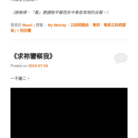
（按格律，「看」應讀陰平聲而非今粵音常用的去聲。）
發表於
Music
|
標籤：
My Melody
、
古詩詞譜曲
、
粵詞
、
粵語古詩詞譜
曲
|
1
則回覆
《求祢鑒察我》
Posted on
2024-07-06
一不離二。