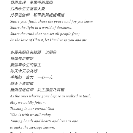
見證真理 萬眾得脫罪綁
活出永生主基督大愛
分享這信仰 和平歡笑處處傳揚
Share your faith, share the peace and joy you know,
Share the light in a world of darkness,
Share the truth that can set all people free;
Be the love of Christ, let Him live in you and me.
步履先驅佳美腳蹤 以堅信
無懼奔走前路
要信靠永生的恩主
昨天今天永共行
手相扣 合力 一心一志
教天下皆知道
無偽是這信仰 我主福音乃真理
As the ones who’ve gone before us walked in faith,
May we boldly follow.
Trusting in our eternal God
Who is with us still today.
Joining hands and hearts and lives as one
to make the message known,