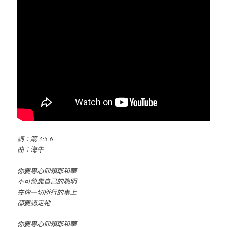
詞：箴 3:5-6
曲：海牛
你要專心仰賴耶和華
不可倚靠自己的聰明
在你一切所行的事上
都要認定祂
你要專心仰賴耶和華