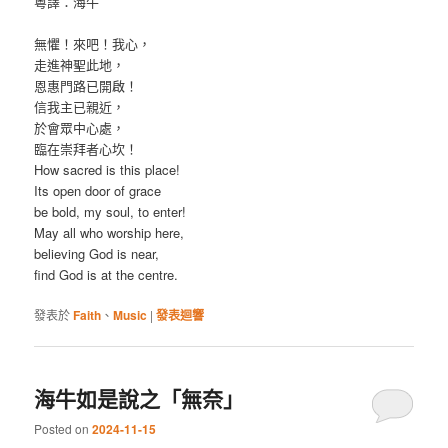
粵譯：海牛
無懼！來吧！我心，
走進神聖此地，
恩惠門路已開啟！
信我主已親近，
於會眾中心處，
臨在崇拜者心坎！
How sacred is this place!
Its open door of grace
be bold, my soul, to enter!
May all who worship here,
believing God is near,
find God is at the centre.
發表於
Faith
、
Music
|
發表迴響
海牛如是說之「無奈」
Posted on
2024-11-15