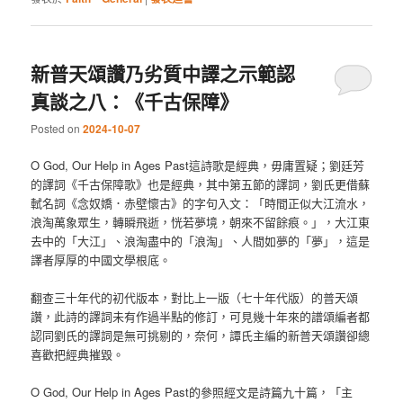
新普天頌讚乃劣質中譯之示範認
真談之八：《千古保障》
Posted on
2024-10-07
O God, Our Help in Ages Past這詩歌是經典，毋庸置疑；劉廷芳
的譯詞《千古保障歌》也是經典，其中第五節的譯詞，劉氏更借蘇
軾名詞《念奴嬌．赤壁懷古》的字句入文：「時間正似大江流水，
浪淘萬象眾生，轉瞬飛逝，恍若夢境，朝來不留餘痕。」，大江東
去中的「大江」、浪淘盡中的「浪淘」、人間如夢的「夢」，這是
譯者厚厚的中國文學根底。
翻查三十年代的初代版本，對比上一版（七十年代版）的普天頌
讚，此詩的譯詞未有作過半點的修訂，可見幾十年來的譜頌編者都
認同劉氏的譯詞是無可挑剔的，奈何，譚氏主編的新普天頌讚卻總
喜歡把經典摧毀。
O God, Our Help in Ages Past的參照經文是詩篇九十篇，「主