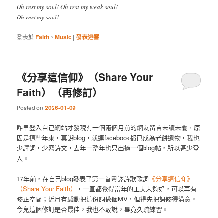
Oh rest my soul! Oh rest my weak soul!
Oh rest my soul!
發表於
Faith
、
Music
|
發表迴響
《分享這信仰》（Share Your
Faith）（再修訂）
Posted on
2026-01-09
昨早登入自己網站才發現有一個兩個月前的網友留言未讀未覆，原
因是這些年來，莫說blog，就連facebook都已成為老餅遺物，我也
少譯詞，少寫詩文，去年一整年也只出過一個blog帖，所以甚少登
入。
17年前，在自己blog發表了第一首粵譯詩歌歌詞
《分享這信仰》
（Share Your Faith）
，一直都覺得當年的工夫未夠好，可以再有
修正空間；近月有感動把這份詞做個MV，但得先把詞修得滿意。
今兒這個修訂是否最佳，我也不敢說，畢竟久疏練習。