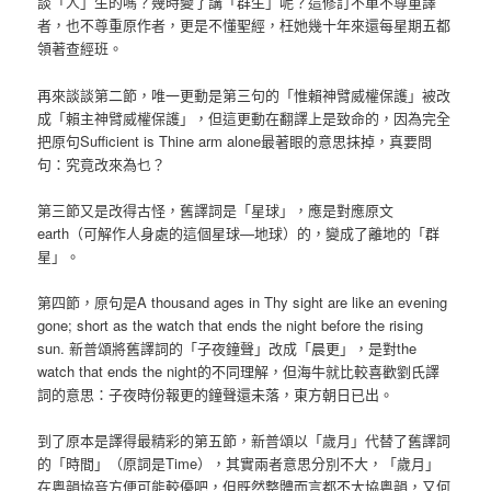
談「人」生的嗎？幾時變了講「群生」呢？這修訂不單不尊重譯
者，也不尊重原作者，更是不懂聖經，枉她幾十年來還每星期五都
領著查經班。
再來談談第二節，唯一更動是第三句的「惟賴神臂威權保護」被改
成「賴主神臂威權保護」，但這更動在翻譯上是致命的，因為完全
把原句Sufficient is Thine arm alone最著眼的意思抹掉，真要問
句：究竟改來為乜？
第三節又是改得古怪，舊譯詞是「星球」，應是對應原文
earth（可解作人身處的這個星球—地球）的，變成了離地的「群
星」。
第四節，原句是A thousand ages in Thy sight are like an evening
gone; short as the watch that ends the night before the rising
sun. 新普頌將舊譯詞的「子夜鐘聲」改成「晨更」，是對the
watch that ends the night的不同理解，但海牛就比較喜歡劉氏譯
詞的意思：子夜時份報更的鐘聲還未落，東方朝日已出。
到了原本是譯得最精彩的第五節，新普頌以「歲月」代替了舊譯詞
的「時間」（原詞是Time），其實兩者意思分別不大，「歲月」
在粵韻協音方便可能較優吧，但既然整體而言都不太協粵韻，又何