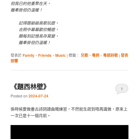
但我已約他重聚在天，
雖牽掛但仍溫暖！
記得跟爺爺高歌玩遊，
合照中幕幕歡欣暢遊，
願每刻記憶長存莫變，
雖牽掛但仍溫暖！
發表於
Family
、
Friends
、
Music
|
標籤：
兒歌
、
粵詞
、
粵語詩歌
|
發表
迴響
《題西林壁》
1
Posted on
2024-07-24
係時候要做番古詩詞譜曲嘅練習，不然就生疏到唔再識做，原來上
一次已是十一個月前。