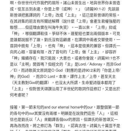
啊，你世世代代作我們的居所。諸山未曾生出，地與世界你未曾造
成，從亙古到永遠，你是上帝（或神）。」（詩篇90:1-2）先談談
新普頌把舊譯詞的「上帝」改成「上主」，這已是新普頌的常態。
在其詩集的前言有所闡述解釋（說什麼「上帝」會產生君權強壓的
聯想……但這理由實在叫海牛失笑）。一直以來，「上帝」抑或
「神」，哪個翻譯較佳，爭辯不休，連聖經也要出兩個版本，可見
是誰都說服不了誰。劉氏沒有這顧慮，在譯詞中兩者交替使用，一
首詞中既有「上帝」，也有「神」，這本是很美的兼容。但譚氏一
向死心眼，容量有限，改了首句的「上帝」做「上主」，卻容許
「神」繼續存在，我只能說，大患也。或者你會說，詩篇90:1也不
是以「主啊」開首嗎？但經文的「主」是Lord／Adonay，而非God
／El，而詩歌英文原詞是O God（對應的是詩90:2末的「你是上帝/
神」的God），而非O Lord。本來，譯作上主／上帝，甚至天主
（天主教對God的翻譯），也沒太大所謂，生命聖詩版本都用了
「上主」，但對普天頌讚沿用了半世紀的歌詞作這修訂，又是出於
何考慮呢？
接著，第一節末句的and our eternal home中的our，跟整個第一節
的各句中的our其實沒有兩樣。明顯是在說我們這些「人」，這相
信也是劉氏以「人」來翻譯各個our的原因，但譚氏的新普頌又一
再為改而改，將之修訂為「群生」。認真古怪。詩篇九十篇豈不是