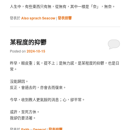
人生中，有些東西只有無，從無有，其中一樣是「奈」，無奈。
發表於
Also sprach Seacow
|
發表迴響
某程度的抑鬱
Posted on
2024-10-15
昨早，眼皮重；氣，提不上；是無力感，是某程度的抑鬱，也是日
常。
沒能歸因。
反正，會過去的，亦會去而復來。
今早，收到教人更氣餒的消息；心，卻平常。
或許，至死方休。
我卻仍要活著。
發表於
Faith
、
General
|
發表迴響