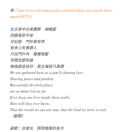
參：
http://www.sheetmusicplus.com/title/share-your-faith-sheet-
music/487711
在主家中分享團聚 相親愛
同歷寬恕平安
可記掛 門外那世界
有多少失喪罪人
只在門戶內 聲聲相愛
世間怎麼知道
無偽是這信仰 我主福音乃真理
We are gathered here as a fam’ly sharing love
Sharing peace and pardon;
But outside this holy place
are so many lost in sin.
If we keep our love inside these walls,
How will they ever know,
That the words we say are true, that the God we serve is real.
（副歌）
副歌：去發光 照亮暗黑的各方