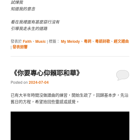
試煉我
知道我的意念
看在我裡面有甚麼惡行沒有
引導我走永生的道路
發表於
Faith
、
Music
|
標籤：
My Melody
、
粵詞
、
粵語詩歌
、
經文譜曲
|
發表迴響
《你要專心仰賴耶和華》
Posted on
2024-07-04
已有大半年時間沒做譜曲的練習，開始生疏了，回歸基本步，先沿
舊日的方程，希望拾回些靈感或感覺。