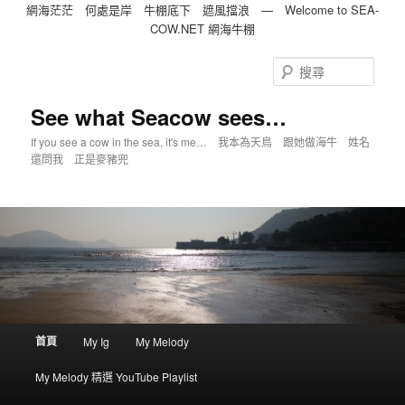
網海茫茫 何處是岸 牛棚底下 遮風擋浪 — Welcome to SEA-
COW.NET 網海牛棚
跳
跳
到
到
搜
主
第
尋
內
二
See what Seacow sees…
容
內
If you see a cow in the sea, it's me… 我本為天鳥 跟她做海牛 姓名
容
還問我 正是麥豬兜
主
首頁
My Ig
My Melody
選
單
My Melody 精選 YouTube Playlist