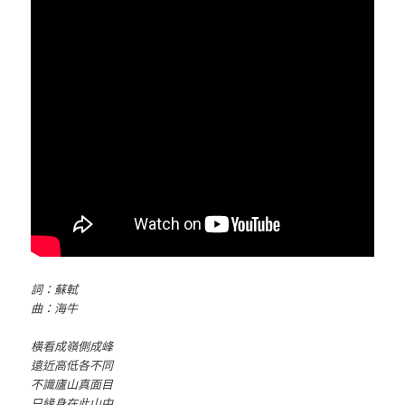
詞：蘇軾
曲：海牛
橫看成嶺側成峰
遠近高低各不同
不識廬山真面目
只緣身在此山中