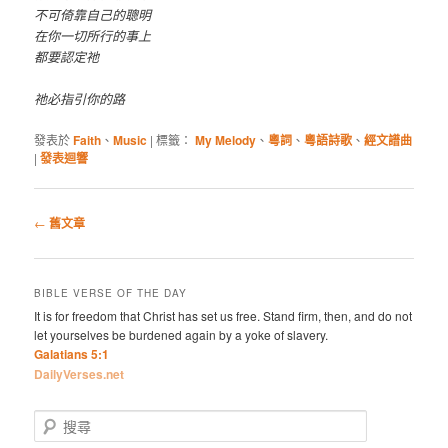
不可倚靠自己的聰明
在你一切所行的事上
都要認定祂
祂必指引你的路
發表於
Faith
、
Music
|
標籤：
My Melody
、
粵詞
、
粵語詩歌
、
經文譜曲
|
發表迴響
瀏
←
舊文章
覽
文
章
BIBLE VERSE OF THE DAY
It is for freedom that Christ has set us free. Stand firm, then, and do not
let yourselves be burdened again by a yoke of slavery.
Galatians 5:1
DailyVerses.net
搜
尋