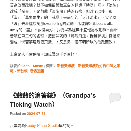
苦為改而改呢？就不如保留著較直白的翻譯「時間」吧。「浪淘」
改成「淘盡」，是剪栽「浪淘盡」時的取捨，但改了以後，那
「淘」「萬象眾生」的，就變了是前句的「大江流水」，欠了以
「浪」去表達原詞那ever-rolling的滾動。卻能譯出那bears all…
away的「盡」。孰優孰劣，我仍以為經典不宜輕易改動囉。而新
普頌在第三句的處理，把舊譯詞的「轉瞬飛逝，恍若夢境」倒過來
變成「恍若夢境瞬間飛逝」，又是另一個不明所以的為改而改。
上帝是人千古保障，譚氏譯歌千奇百怪。
發表於
Faith
、
Music
|
標籤：
新普天頌讚
、
新普天頌讚乃劣質中譯之示
範
、
新普頌
|
發表迴響
《爺爺的滴答錶》（Grandpa’s
Ticking Watch）
Posted on
2024-07-31
六年前為
Kobby Piano Studio
填的詞。