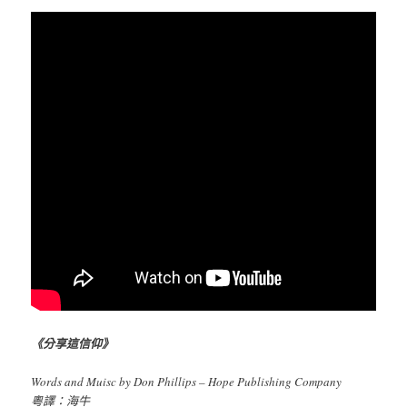
《分享這信仰》
Words and Muisc by Don Phillips – Hope Publishing Company
粵譯：海牛