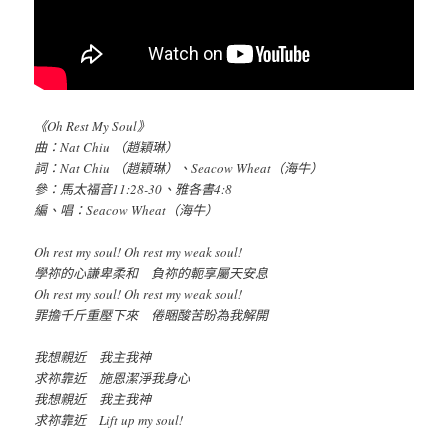
《Oh Rest My Soul》
曲：Nat Chiu （趙穎琳）
詞：Nat Chiu （趙穎琳）、Seacow Wheat（海牛）
參：馬太福音11:28-30、雅各書4:8
編、唱：Seacow Wheat（海牛）
Oh rest my soul! Oh rest my weak soul!
學祢的心謙卑柔和 負祢的軛享屬天安息
Oh rest my soul! Oh rest my weak soul!
罪擔千斤重壓下來 倦睏酸苦盼為我解開
我想親近 我主我神
求祢靠近 施恩潔淨我身心
我想親近 我主我神
求祢靠近 Lift up my soul!