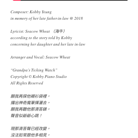
Composer: Kobby Yeung
in memory of her late father-in-law @ 2018
Lyricist: Seacow Wheat （海牛）
according to the story told by Kobby
concerning her daughter and her late in-law
Arranger and Vocal: Seacow Wheat
“Grandpa’s Ticking Watch”
Copyright © Kobby Piano Studio
All Rights Reserved
願我再探他襯衫袋裡，
攞出神奇魔筆揮灑去，
願我再聽他那滴答錶，
聲音似爺爺心跳！
現那滴答聲已經改變，
沒法如常跟他多相見，