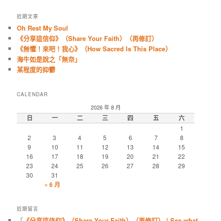
近期文章
Oh Rest My Soul
《分享這信仰》（Share Your Faith）（再修訂）
《無懼！來吧！我心》（How Sacred Is This Place）
海牛如是說之「無奈」
某程度的抑鬱
CALENDAR
2026 年 8 月
日
一
二
三
四
五
六
1
2
3
4
5
6
7
8
9
10
11
12
13
14
15
16
17
18
19
20
21
22
23
24
25
26
27
28
29
30
31
« 6 月
近期留言
「
《分享這信仰》（Share Your Faith）（再修訂） | See what