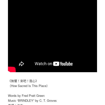
《無懼！來吧！我心》
（How Sacred Is This Place）
Words by Fred Pratt Green
Music “BRINDLEY” by C. T. Groves