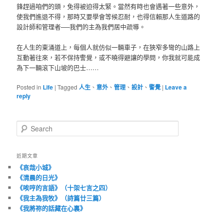
鋒趕過咱們的頭，免得被迫得太緊。當然有時也會遇著一些意外，
使我們進退不得，那時又要學會等候忍耐，也得信賴那人生道路的
設計師和管理者──我們的主為我們居中疏導。
在人生的東涌道上，每個人就仿似一輛車子，在狹窄多彎的山路上
互動著往來，若不保持警覺，或不曉得避讓的學問，你我就可能成
為下一輛滾下山坡的巴士……
Posted in
Life
|
Tagged
人生
、
意外
、
管理
、
設計
、
警覺
|
Leave a
reply
S
e
a
r
近期文章
c
《哀哉小城》
h
《清晨的日光》
《唉哼的言語》（十架七言之四）
《我主為我牧》（詩篇廿三篇）
《我將祢的話藏在心裏》