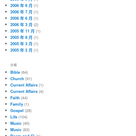
2006 年 8 月
(1)
2006 年 7 月
(1)
2006 年 6 月
(1)
2006 年 3 月
(2)
2005 年 11 月
(1)
2005 年 8 月
(1)
2005 年 3 月
(1)
2005 年 2 月
(1)
分類
Bible
(64)
Church
(91)
Current Affairs
(1)
Current Affairs
(4)
Faith
(44)
Family
(1)
Gospel
(28)
Life
(104)
Music
(40)
Music
(83)
Poem and Ci
(1)