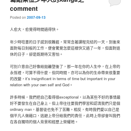
comment
Posted on
2007-09-13
人愈大，愈覺得時間過得快。
年少時唸書的日子感到很難捱，常常念著課程完結的一天，到後來
面對每日刻板的工作，便會驚覺怎麼這樣快又過了一年，但面對退
休的日子，卻是既期待又害怕。
可別介意自己好像給拋離墮後了，那一年在你的人生中，在上帝的
永恆裡，可算不得什麼，但同時間，亦可以為你的生命帶來很重要
的改變，it’s insignificant in terms of time but important in your
relation with your own self and God。
許多時候，我們把自己看得很exceptional，以為某些不好的事情最
好不要發生在自己身上，但上帝往往要我們學習和認清我們只是個
ordinary man，基督徒也免不了苦難。相反，有時我們愛以自己是
個平凡人做藉口，逃避上帝分給我們的責任，此時上帝卻會叫我們
在各自獨特的個人背景和經歷上榮耀祂。