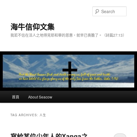
Skip
Skip
to
to
Sear
primary
secondary
content
content
海牛信仰文集
我若不信在活人之地得見耶和華的恩惠，就早已喪膽了。（詩篇27:13）
Main
首頁
About Seacow
menu
TAG ARCHIVES:
人生
寫給某位少年人的Xanga之