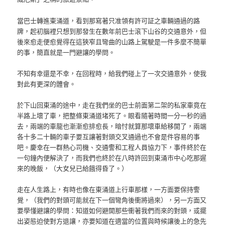
當巴士轉進東涌道，看到那寫著只准領有許可証之車輛通過的路
牌，起初腦裡只想到那發生在數年前巴士滾下山谷的交通意外，但
後來愈走便愈覺得在這狹窄且彎曲的山路上駕駛是一件多麼不簡單
的事，簡直就是一門避讓的學問。
不知有幸還是不幸，在回程時，給我們碰上了一次交通意外，使我
對此有更深的體會。
於下山回東涌的途中，走在我們坐的巴士前面第二架的私家車竟在
半路上壞了車，把整條東涌道堵死了。眼看隨著時間一分一秒的過
去，兩端的車龍也漸漸愈排愈長，暗忖就算那壞車給移開了，兩端
各十多二十輛的車子要互讓著對頭交叉通過也不會是件容易的事
吧。慶幸在一群熱心司機、交通警和工程人員協力下，事件終於在
一句鐘內便解決了，而我們也終於在八時許回到東涌市中心吃那遲
來的晚飯，（大女兒已給餓得昏了。）
走在人生路上，有時也像在東涌道上行車那樣，一方面要保持警
覺，（我們的對頭可能就在下一個彎角後衝將過來），另一方面又
要學懂避讓的學問：知道如何避開那些衝著我們而來的對頭，或擺
出姿態迫使對方退讓，亦要知道在適當的位置與時候讓後上的急先