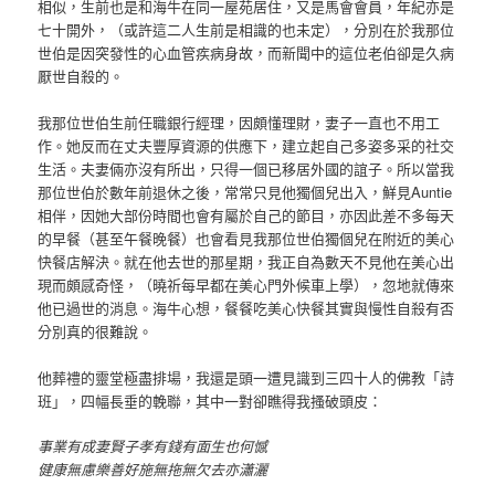
相似，生前也是和海牛在同一屋苑居住，又是馬會會員，年紀亦是
七十開外，（或許這二人生前是相識的也未定），分別在於我那位
世伯是因突發性的心血管疾病身故，而新聞中的這位老伯卻是久病
厭世自殺的。
我那位世伯生前任職銀行經理，因頗懂理財，妻子一直也不用工
作。她反而在丈夫豐厚資源的供應下，建立起自己多姿多采的社交
生活。夫妻倆亦沒有所出，只得一個已移居外國的誼子。所以當我
那位世伯於數年前退休之後，常常只見他獨個兒出入，鮮見Auntie
相伴，因她大部份時間也會有屬於自己的節目，亦因此差不多每天
的早餐（甚至午餐晚餐）也會看見我那位世伯獨個兒在附近的美心
快餐店解決。就在他去世的那星期，我正自為數天不見他在美心出
現而頗感奇怪，（曉祈每早都在美心門外候車上學），忽地就傳來
他已過世的消息。海牛心想，餐餐吃美心快餐其實與慢性自殺有否
分別真的很難說。
他葬禮的靈堂極盡排場，我還是頭一遭見識到三四十人的佛教「詩
班」，四幅長垂的輓聯，其中一對卻瞧得我搔破頭皮：
事業有成妻賢子孝有錢有面生也何憾
健康無慮樂善好施無拖無欠去亦瀟灑