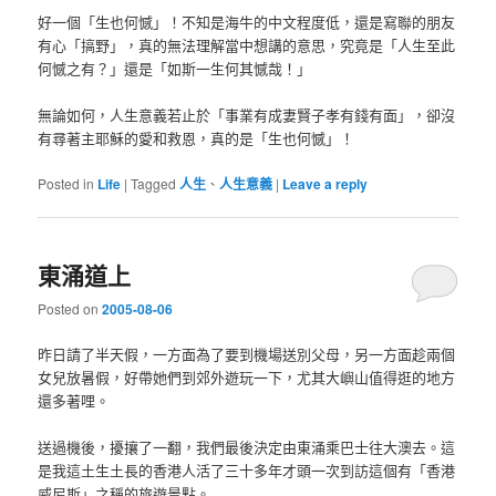
好一個「生也何憾」！不知是海牛的中文程度低，還是寫聯的朋友
有心「搞野」，真的無法理解當中想講的意思，究竟是「人生至此
何憾之有？」還是「如斯一生何其憾哉！」
無論如何，人生意義若止於「事業有成妻賢子孝有錢有面」，卻沒
有尋著主耶穌的愛和救恩，真的是「生也何憾」！
Posted in
Life
|
Tagged
人生
、
人生意義
|
Leave a reply
東涌道上
Posted on
2005-08-06
昨日請了半天假，一方面為了要到機場送別父母，另一方面趁兩個
女兒放暑假，好帶她們到郊外遊玩一下，尤其大嶼山值得逛的地方
還多著哩。
送過機後，擾攘了一翻，我們最後決定由東涌乘巴士往大澳去。這
是我這土生土長的香港人活了三十多年才頭一次到訪這個有「香港
威尼斯」之稱的旅遊景點。