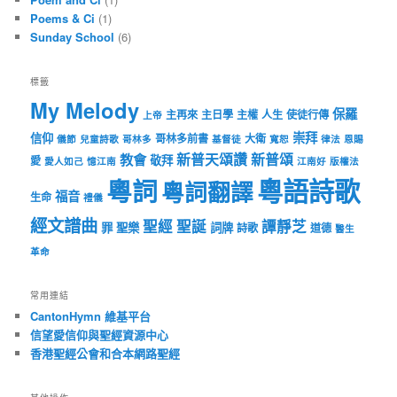
Poems & Ci
(1)
Sunday School
(6)
標籤
My Melody
保羅
主再來
主日學
主權
人生
使徒行傳
上帝
崇拜
信仰
哥林多前書
大衛
儀節
兒童詩歌
哥林多
基督徒
寬恕
律法
恩賜
新普天頌讚
新普頌
教會
敬拜
愛
愛人如己
憶江南
江南好
版權法
粵語詩歌
粵詞
粵詞翻譯
福音
生命
禮儀
經文譜曲
聖經
聖誕
譚靜芝
罪
聖樂
詞牌
詩歌
道德
醫生
革命
常用連結
CantonHymn 維基平台
信望愛信仰與聖經資源中心
香港聖經公會和合本網路聖經