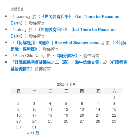
近期留言
「
seacow
」於〈
《世間要有和平》（Let There be Peace on
Earth）
〉發佈留言
「
Lotus
」於〈
《世間要有和平》（Let There be Peace on
Earth）
〉發佈留言
「
《何解是我．約瑟》 | See what Seacow sees…
」於〈
《何解
是我．馬利亞》
〉發佈留言
「
Poon Chiu Nam
」於〈
《同分餅杯》
〉發佈留言
「
好醜都係基督徒醫生之二（義） | 海牛信仰文集
」於〈
好醜都係
基督徒醫生
〉發佈留言
2026 年 8 月
日
一
二
三
四
五
六
1
2
3
4
5
6
7
8
9
10
11
12
13
14
15
16
17
18
19
20
21
22
23
24
25
26
27
28
29
30
31
« 11 月