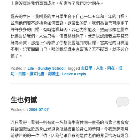
上帝沒應許我們事事成功，卻應許了我們常常同在。
過去的主日，我叫我的主日學生寫下自己一年五年和十年的目標，
並問他們若不達標會如何面對。欲帶出的是，我們為自己可能定了
許許多多的目標，有時達標與否，非己力所能及，然而保羅在腓立
比書告訴我們，人生只需一個目標就夠了，就是以認識我主基督耶
穌為至寶，那是上帝應許了你想便會達到的目標，當其他的目標達
不到，記著問問自己，那於我認識主有礙嗎？若不礙事，就不必介
懷了。
Posted in
Life
、
Sunday School
|
Tagged
主日學
、
人生
、
同在
、
成
功
、
目標
、
腓立比書
、
認識主
|
Leave a reply
生也何憾
Posted on
2006-07-07
昨日看報，看到一則有關一名與海牛家住同一屋苑的78歲老馬會會
員疑因厭世於馬會山光道會所跳樓自殺身亡的新聞，令我想起兩月
前離世的的一位世伯，因為他跟自殺的這位老伯的背景恰巧有幾分