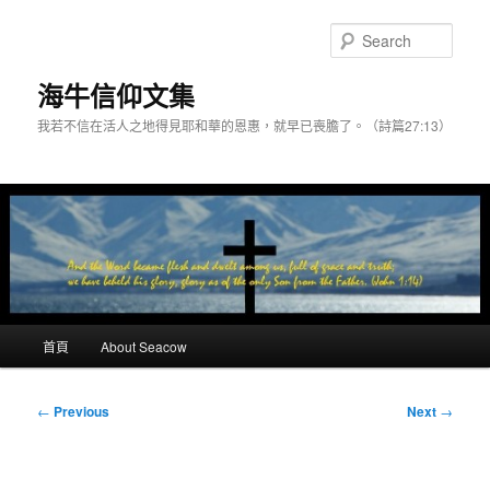
Skip
to
Sear
primary
content
海牛信仰文集
我若不信在活人之地得見耶和華的恩惠，就早已喪膽了。（詩篇27:13）
Main
首頁
About Seacow
menu
Post
←
Previous
Next
→
navigation