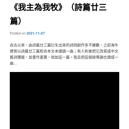
《我主為我牧》（詩篇廿三
篇）
Posted on
2021-11-07
自古以來，由詩篇廿三篇衍生出來的詩詞創作多不勝數，之前海牛
便曾以詩篇廿三篇和合本文本譜過一曲；有人則會把它改寫成中文
舊詩體裁，並書作墨寶，就如這一篇。我且把這個按粵韻也譜成一
曲…