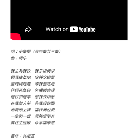
詞：麥肇堅（參詩篇廿三篇）
曲：海牛
我主為我牧 我乎復何求
領我棲草地 安靜水邊留
靈魂得甦醒 導我義路走
伴經死蔭谷 無懼殺害謀
爾杖和爾竿 慰我去煩愁
在我敵人前 為我設筵酬
油膏頭上抹 福杯滿溢流
一生和一世 恩慈常隨有
冀住主庭殿 永享福樂悠
書法：林道宣