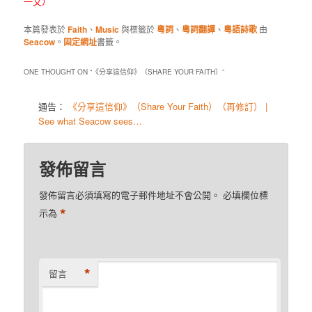
一文）
本篇發表於
Faith
、
Music
與標籤於
粵詞
、
粵詞翻譯
、
粵語詩歌
由
Seacow
。
固定網址
書籤。
ONE THOUGHT ON “
《分享這信仰》（SHARE YOUR FAITH）
”
通告：
《分享這信仰》（Share Your Faith）（再修訂） |
See what Seacow sees…
發佈留言
發佈留言必須填寫的電子郵件地址不會公開。
必填欄位標
*
示為
*
留言