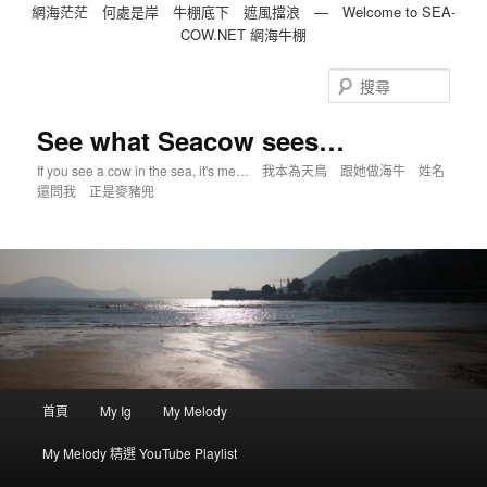
網海茫茫 何處是岸 牛棚底下 遮風擋浪 — Welcome to SEA-
COW.NET 網海牛棚
跳
到
搜
主
尋
內
See what Seacow sees…
容
If you see a cow in the sea, it's me… 我本為天鳥 跟她做海牛 姓名
還問我 正是麥豬兜
主
首頁
My Ig
My Melody
選
單
My Melody 精選 YouTube Playlist