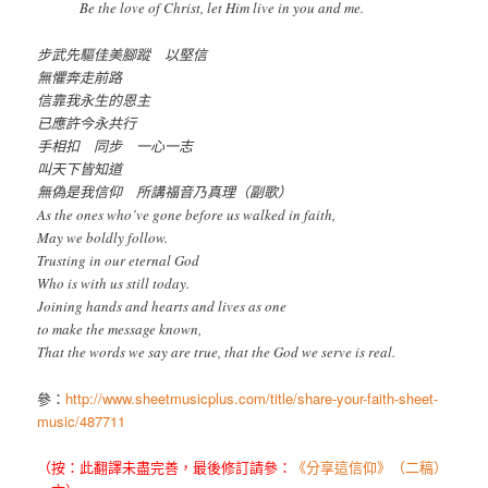
Be the love of Christ, let Him live in you and me.
步武先驅佳美腳蹤 以堅信
無懼奔走前路
信靠我永生的恩主
已應許今永共行
手相扣 同步 一心一志
叫天下皆知道
無偽是我信仰 所講福音乃真理（副歌）
As the ones who’ve gone before us walked in faith,
May we boldly follow.
Trusting in our eternal God
Who is with us still today.
Joining hands and hearts and lives as one
to make the message known,
That the words we say are true, that the God we serve is real.
參：
http://www.sheetmusicplus.com/title/share-your-faith-sheet-
music/487711
（按：此翻譯未盡完善，最後修訂請參：
《分享這信仰》（二稿）