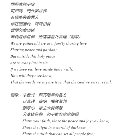
同歷寬恕平安
可知嗎 門外那世界
有幾多失喪罪人
你在圍牆內 聲聲相愛
世間怎麼知道
無偽是你信仰 所講福音乃真理（副歌）
We are gathered here as a fam’ly sharing love
Sharing peace and pardon;
But outside this holy place
are so many lost in sin.
If we keep our love inside these walls,
How will they ever know,
That the words we say are true, that the God we serve is real.
副歌：來發光 照亮暗黑的各方
以真理 來吧 解放萬邦
願眾心 被主大愛滿載
分享這信仰 和平歡笑處處傳揚
Share your faith, share the peace and joy you know,
Share the light in a world of darkness,
Share the truth that can set all people free;