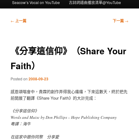
Seacow’s Vocal on YouTube
古詩詞譜曲播放清單@YouTube
瀏
←
上一篇
下一篇
→
覽
文
章
《分享這信仰》（Share Your
Faith）
Posted on
2008-09-23
感恩頌唱會中，貴霖的創作弄得我心癢癢，下來這數天，終於把先
前開展了翻譯《Share Your Faith》的大計完成：
《分享這信仰》
Words and Muisc by Don Phillips – Hope Publishing Company
粵譯：海牛
在這家中跟你同聚 分享愛